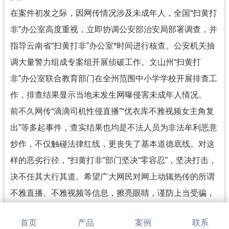
在案件初发之际，因网传情况涉及未成年人，全国“扫黄打
非”办公室高度重视，立即协调公安部治安局部署调查，并
指导云南省“扫黄打非”办公室*时间进行核查。公安机关抽
调大量警力组成专案组开展侦破工作。文山州“扫黄打
非”办公室联合教育部门在全州范围中小学学校开展排查工
作，排查结果显示当地未发生网曝侵害未成年人情况。
前不久网传“滴滴司机性侵直播”“优衣库不雅视频女主角复
出”等多起事件，查实结果也均是不法人员为非法牟利恶意
炒作，不仅触碰法律红线，更丧失了基本道德底线。对这
样的恶劣行径，“扫黄打非”部门坚决“零容忍”，坚决打击，
决不任其大行其道。希望广大网民对网上动辄热传的所谓
不雅直播、不雅视频等信息，擦亮眼睛，谨防上当受骗，
更不能参与传播。一旦发现后，请通过官方渠道向“扫黄打
首页
产品
案例
联系
非”等有关部门举报。